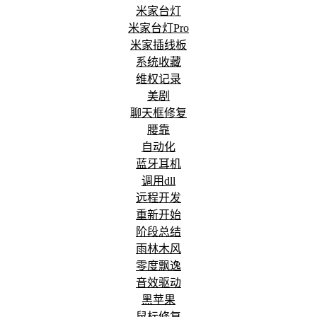
米家台灯
米家台灯Pro
米家插线板
系统收藏
维权记录
美剧
聊天框修复
腰靠
自动化
蓝牙耳机
调用dll
远程开发
重新开始
阶段总结
雨林木风
零度飘逸
音效驱动
黑苹果
鼠标修复