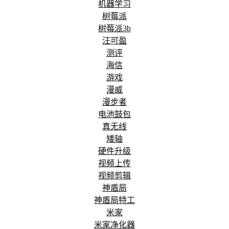
机器学习
树莓派
树莓派3b
汪可盈
测评
海信
游戏
漫威
漫步者
电池鼓包
真无线
矮轴
硬件升级
视频上传
视频剪辑
神盾局
神盾局特工
米家
米家净化器