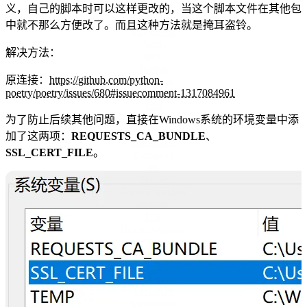
Anaconda
义，自己的脚本时可以这样更改的，当这个脚本文件在其他包
ansible
中就不那么方便改了。而且这种方法就是掩耳盗铃。
anywhere
Astro
解决方法：
bilibil
bilibili
原连接：
https://github.com/python-
bilibiliapi
poetry/poetry/issues/680#issuecomment-1317084961
c-states
cdn
cef
为了防止后续其他问题，直接在Windows系统的环境变量中添
chrome
加了这两项：
REQUESTS_CA_BUNDLE
、
chromium
SSL_CERT_FILE
。
Compact
dll
docker
docker desktop
douyu
HA
Home Assistant
https
install
Intel
jsdelivr
LCUAPI
leagueskin