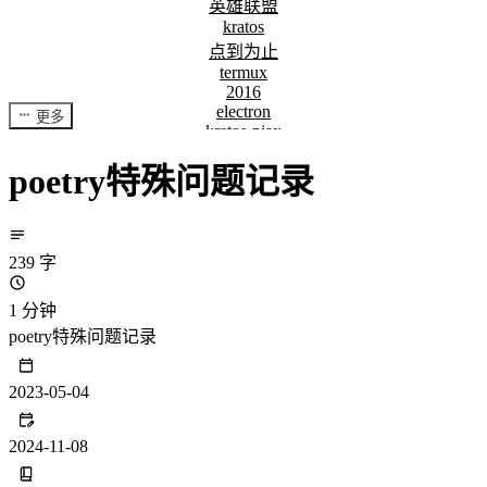
英雄联盟
kratos
点到为止
termux
2016
electron
更多
kratos-pjax
wordpress
poetry特殊问题记录
修改语音
博客改造
安装系统
garena
239 字
vue
Wegame
yarn
1 分钟
京东
poetry特殊问题记录
博客重启
双系统
2023-05-04
联盟国服
4K
2024-11-08
618
cx-Freeze