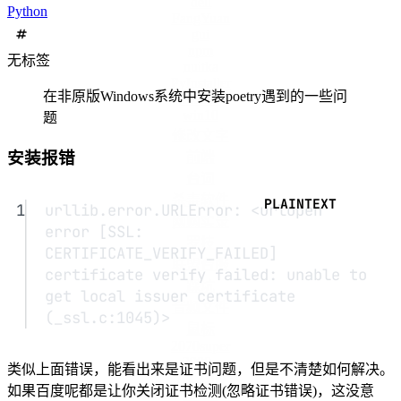
dell
Python
FangYuan
gui
npm
无标签
nuitka
PyInstaller
在非原版Windows系统中安装poetry遇到的一些问
vscode
win10
题
修改文字
安装报错
前端
台词
杀毒软件
1
urllib.error.URLError: <urlopen 
网购实录
error [SSL: 
罗技
CERTIFICATE_VERIFY_FAILED] 
联盟台服
certificate verify failed: unable to 
踩坑
get local issuer certificate 
音频文件
(_ssl.c:1045)>
鼠标
2070super
3900x
类似上面错误，能看出来是证书问题，但是不清楚如何解决。
AC2100
如果百度呢都是让你关闭证书检测(忽略证书错误)，这没意
AMD