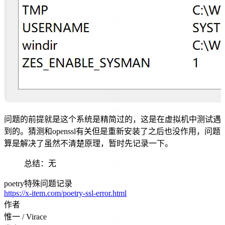
lift1
lol换肤
MaxxAudioPro
MX Keys
node
Options Framework
permissions
Postgresql
push+
pyqt
pyside
pyside6
PySimpleGUI
问题的前提就是这个系统是精简过的，这是在虚拟机中测试遇
python gui
到的。猜测和openssl有关但是重新安装了之后也没作用，问题
python教程
算是解决了虽然不清楚原理，暂时先记录一下。
python时间
python点到为止
总结：无
python调用win32api
poetry特殊问题记录
pytime
https://x-item.com/poetry-ssl-error.html
qml
rabbitmq
作者
Raspberry Pi
惟一 / Virace
Raspbian