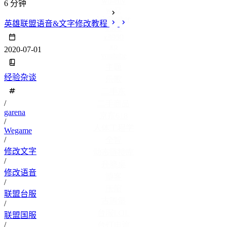
wp-env
6 分钟
wsl2
WvPusher
英雄联盟语音&文字修改教程
x570
x3950
xp
2020-07-01
youtube
主题
经验杂谈
乐歌
二手东
/
二手商品
garena
京东618
/
人体工程学
Wegame
/
全智
修改文字
动态链接库
/
升降桌
修改语音
博客
/
压缩
联盟台服
古腾堡
/
台服LOL
联盟国服
/
台灯电流