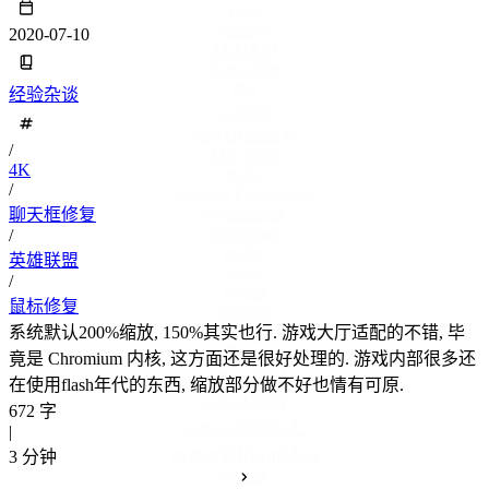
Intel
jsdelivr
2020-07-10
LCUAPI
leagueskin
lift1
经验杂谈
lol换肤
MaxxAudioPro
/
MX Keys
4K
node
/
Options Framework
permissions
聊天框修复
Postgresql
/
push+
英雄联盟
pyqt
/
pyside
鼠标修复
pyside6
PySimpleGUI
系统默认200%缩放, 150%其实也行. 游戏大厅适配的不错, 毕
python gui
竟是 Chromium 内核, 这方面还是很好处理的. 游戏内部很多还
python教程
在使用flash年代的东西, 缩放部分做不好也情有可原.
python时间
672 字
python点到为止
|
python调用win32api
3 分钟
pytime