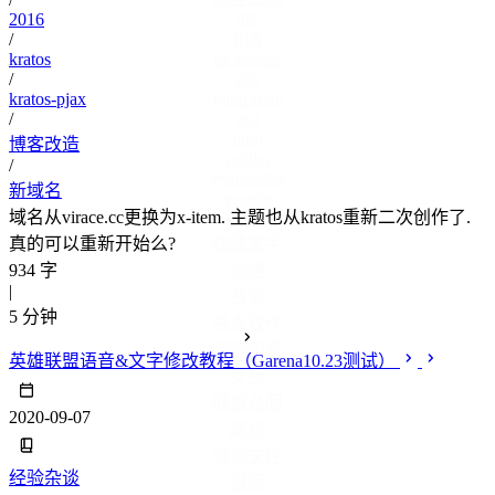
2016
4K
/
618
kratos
cx-Freeze
/
dell
kratos-pjax
FangYuan
/
gui
npm
博客改造
nuitka
/
PyInstaller
新域名
vscode
域名从virace.cc更换为x-item. 主题也从kratos重新二次创作了.
win10
真的可以重新开始么?
修改文字
934 字
前端
|
台词
5 分钟
杀毒软件
网购实录
英雄联盟语音&文字修改教程（Garena10.23测试）
罗技
联盟台服
2020-09-07
踩坑
音频文件
经验杂谈
鼠标