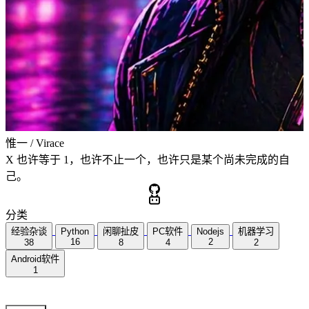
惟一 / Virace
X 也许等于 1，也许不止一个，也许只是某个尚未完成的自
己。
分类
经验杂谈
Python
闲聊扯皮
PC软件
Nodejs
机器学习
16
2
38
8
4
2
Android软件
1