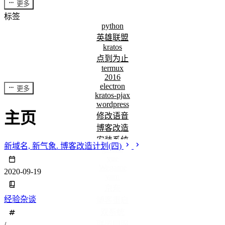
更多
标签
python
英雄联盟
kratos
点到为止
termux
2016
electron
更多
kratos-pjax
wordpress
主页
修改语音
博客改造
安装系统
新域名, 新气象. 博客改造计划(四)
garena
vue
Wegame
2020-09-19
yarn
京东
经验杂谈
博客重启
双系统
联盟国服
/