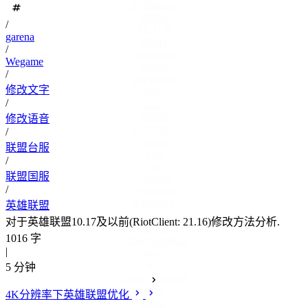
2070super
3900x
/
AC2100
garena
AMD
/
Anaconda
Wegame
ansible
/
anywhere
修改文字
Astro
/
bilibil
bilibili
修改语音
bilibiliapi
/
c-states
联盟台服
cdn
/
cef
联盟国服
chrome
/
chromium
Compact
英雄联盟
dll
对于英雄联盟10.17及以前(RiotClient: 21.16)修改方法分析.
docker
1016 字
docker desktop
|
douyu
HA
5 分钟
Home Assistant
https
4K分辨率下英雄联盟优化
install