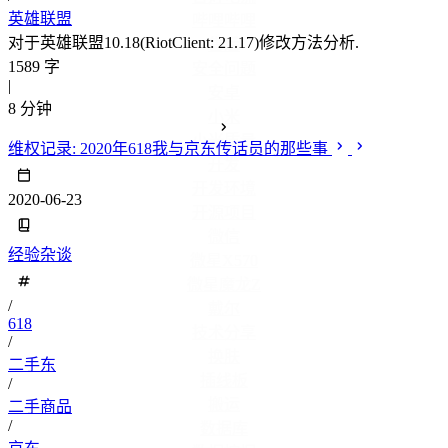
英雄联盟
哔哩哔哩
对于英雄联盟10.18(RiotClient: 21.17)修改方法分析.
售后
1589 字
安全问题
|
安卓
8 分钟
小米
小米质量
维权记录: 2020年618我与京东传话员的那些事
开发
开发环境
2020-06-23
开源项目
微信
经验杂谈
微星X570
微星魔龙Z
/
戴尔
618
技术分享
/
换肤
二手东
插线板
/
搬运
二手商品
/
数据库