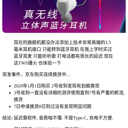
Anaconda
ansible
anywhere
Astro
bilibil
bilibili
bilibiliapi
c-states
现在的旗舰机都没办法添加上技术非常高端的3.5
cdn
毫米耳机接口 只能转到蓝牙耳机 在我上学时买过
cef
chrome
蓝牙耳麦 只能听听歌 打电话都有很长的延迟 现在
chromium
这TWS爆火 也体验一下
Compact
dll
突发事件，京东购买连续换货中…
docker
docker desktop
douyu
2020年1月1日购买 2号收到发现有划痕换货
HA
3号收到一直没有详细的测评使用直到7号有严重的断流,
Home Assistant
换货
https
install
7日申请换货8日到过没有发现明显问题
Intel
jsdelivr
结论: 延迟靠软件, 音质咱不懂. 不是Type-C, 充电不方便.
LCUAPI
leagueskin