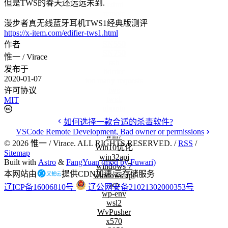
但是TWS的春天还远远未到.
redmi
remote
漫步者真无线蓝牙耳机TWS1经典版测评
rk速写
https://x-item.com/edifier-tws1.html
scf
SN550
作者
SN750
惟一 / Virace
ssh
发布于
tkinter
2020-01-07
too many requests
tws
许可协议
tws1
MIT
ubuntu
ul650
如何选择一款合适的杀毒软件?
vertical
VSCode Remote Development, Bad owner or permissions
win7
©
2026
惟一 / Virace. ALL RIGHTS RESERVED. /
RSS
/
Win10优化
Sitemap
win32api
Built with
Astro
&
FangYuan (mod by Fuwari)
windows 7
本网站由
提供CDN加速/云存储服务
windows api
wp
辽ICP备16006810号
辽公网安备21021302000353号
wp-env
1
wsl2
本体
WvPusher
2
x570