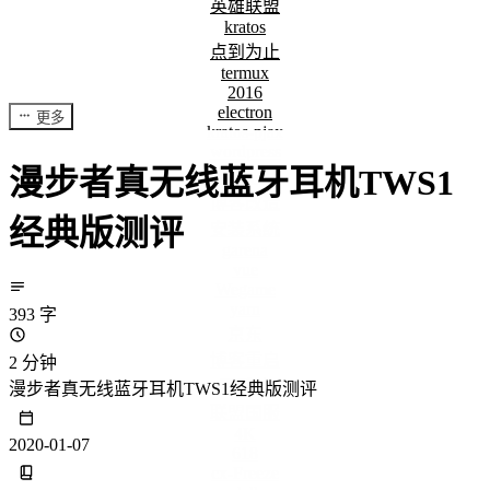
英雄联盟
kratos
点到为止
termux
2016
electron
更多
kratos-pjax
wordpress
漫步者真无线蓝牙耳机TWS1
修改语音
博客改造
经典版测评
安装系统
garena
vue
Wegame
yarn
393 字
京东
博客重启
2 分钟
双系统
漫步者真无线蓝牙耳机TWS1经典版测评
联盟国服
4K
2020-01-07
618
cx-Freeze