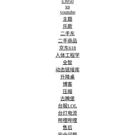
外观
x3950
xp
youtube
主题
乐歌
二手东
二手商品
京东618
人体工程学
全智
动态链接库
升降桌
博客
压缩
古腾堡
台服LOL
台灯电流
哔哩哔哩
售后
安全问题