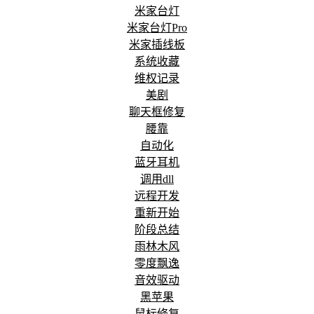
米家台灯
米家台灯Pro
米家插线板
系统收藏
维权记录
美剧
聊天框修复
腰靠
自动化
蓝牙耳机
调用dll
远程开发
重新开始
阶段总结
雨林木风
零度飘逸
音效驱动
黑苹果
鼠标修复