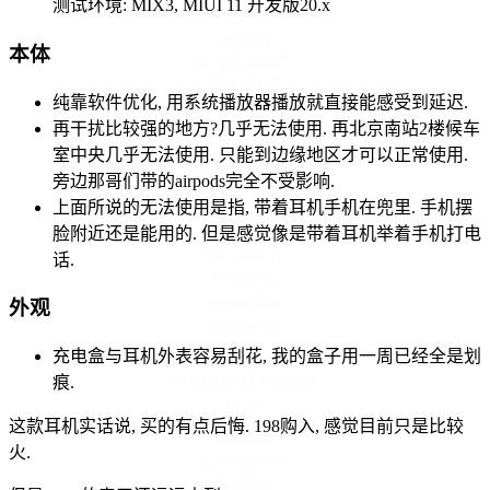
测试环境: MIX3, MIUI 11 开发版20.x
lift1
lol换肤
本体
MaxxAudioPro
MX Keys
node
纯靠软件优化, 用系统播放器播放就直接能感受到延迟.
Options Framework
再干扰比较强的地方?几乎无法使用. 再北京南站2楼候车
permissions
室中央几乎无法使用. 只能到边缘地区才可以正常使用.
Postgresql
push+
旁边那哥们带的airpods完全不受影响.
pyqt
上面所说的无法使用是指, 带着耳机手机在兜里. 手机摆
pyside
脸附近还是能用的. 但是感觉像是带着耳机举着手机打电
pyside6
PySimpleGUI
话.
python gui
python教程
外观
python时间
python点到为止
充电盒与耳机外表容易刮花, 我的盒子用一周已经全是划
python调用win32api
痕.
pytime
qml
这款耳机实话说, 买的有点后悔. 198购入, 感觉目前只是比较
rabbitmq
火.
Raspberry Pi
Raspbian