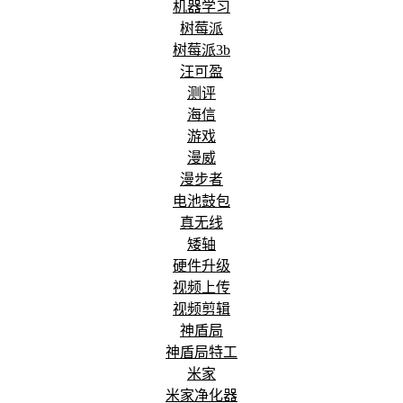
机器学习
树莓派
树莓派3b
汪可盈
测评
海信
游戏
漫威
漫步者
电池鼓包
真无线
矮轴
硬件升级
视频上传
视频剪辑
神盾局
神盾局特工
米家
米家净化器